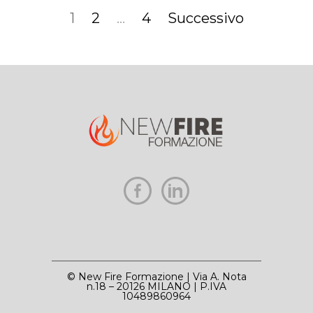
articoli
Pagina
Pagina
Pagina
1
2
…
4
Successivo
© New Fire Formazione | Via A. Nota
n.18 – 20126 MILANO | P.IVA
10489860964