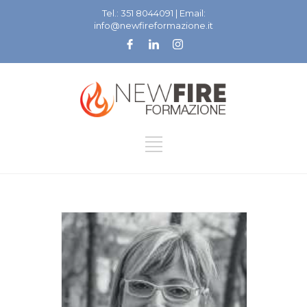
Tel.: 351 8044091 | Email:
info@newfireformazione.it