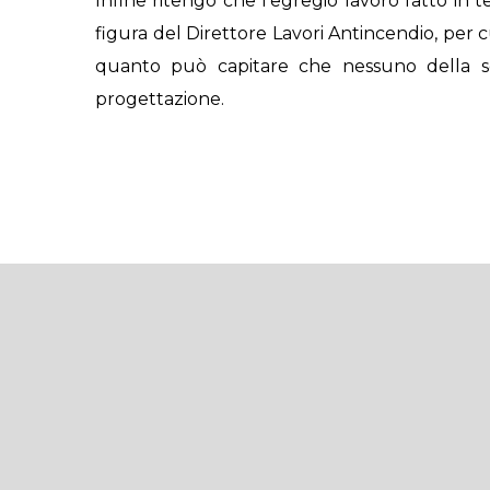
Infine ritengo che l’egregio lavoro fatto in
figura del Direttore Lavori Antincendio, per 
quanto può capitare che nessuno della sq
progettazione.