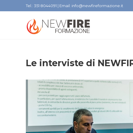
Tel.: 351 8044091 | Email: info@newfireformazione.it
Le interviste di NEWFI