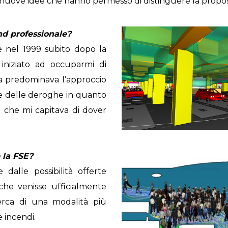
n nuove idee che hanno permesso di distinguere la prop
nd professionale?
re nel 1999 subito dopo la
iniziato ad occuparmi di
lia predominava l’approccio
re delle deroghe in quanto
i che mi capitava di dover
 la FSE?
 dalle possibilità offerte
che venisse ufficialmente
cerca di una modalità più
 incendi.