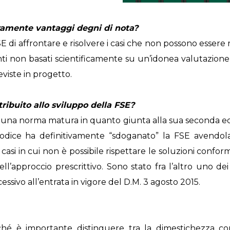
ramente vantaggi degni di nota?
 di affrontare e risolvere i casi che non possono essere ri
ti non basati scientificamente su un’idonea valutazione 
viste in progetto.
ribuito allo sviluppo della FSE?
ai una norma matura in quanto giunta alla sua seconda ed
Codice ha definitivamente “sdoganato” la FSE avendola
i casi in cui non è possibile rispettare le soluzioni confo
ell’approccio prescrittivo. Sono stato fra l’altro uno dei
essivo all’entrata in vigore del D.M. 3 agosto 2015.
ché è importante distinguere tra la dimestichezza c