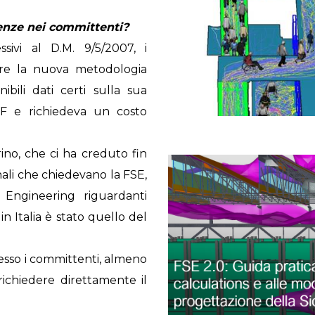
denze nei committenti?
essivi al D.M. 9/5/2007, i
are la nuova metodologia
bili dati certi sulla sua
VF e richiedeva un costo
rino, che ci ha creduto fin
onali che chiedevano la FSE,
 Engineering riguardanti
in Italia è stato quello del
pesso i committenti, almeno
 richiedere direttamente il