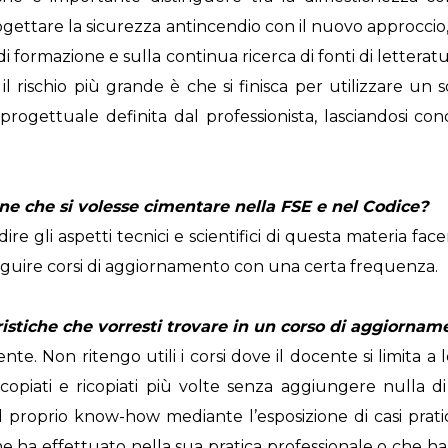
ogettare la sicurezza antincendio con il nuovo approccio,
 formazione e sulla continua ricerca di fonti di letteratu
 il rischio più grande è che si finisca per utilizzare un
progettuale definita dal professionista, lasciandosi c
e che si volesse cimentare nella FSE e nel Codice?
dire gli aspetti tecnici e scientifici di questa materia fa
seguire corsi di aggiornamento con una certa frequenza.
istiche che vorresti trovare in un corso di aggiorna
te. Non ritengo utili i corsi dove il docente si limita a
opiati e ricopiati più volte senza aggiungere nulla di
 il proprio know-how mediante l’esposizione di casi pra
che ha effettuato nella sua pratica professionale o che ha 