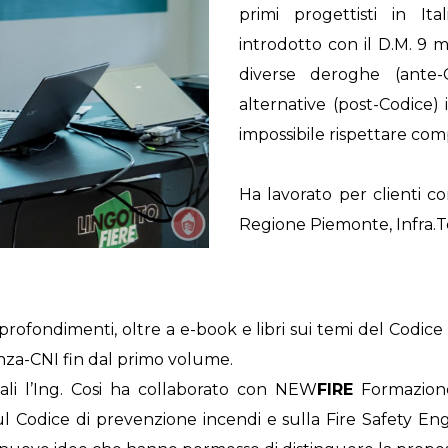
primi progettisti in Ita
introdotto con il D.M. 9
diverse deroghe (ante-C
alternative (post-Codice)
impossibile rispettare com
Ha lavorato per clienti c
Regione Piemonte, Infra.To 
approfondimenti, oltre a e-book e libri sui temi del Codi
nza-CNI fin dal primo volume.
ali l’Ing. Cosi ha collaborato con NEW
FIRE
Formazione 
l Codice di prevenzione incendi e sulla Fire Safety En