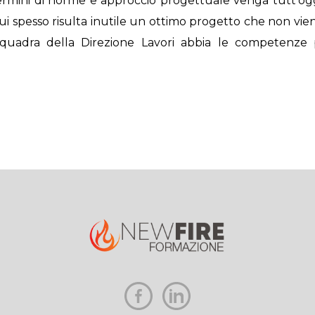
 termini di norme e approccio progettuale venga tutt’o
cui spesso risulta inutile un ottimo progetto che non vien
uadra della Direzione Lavori abbia le competenze p