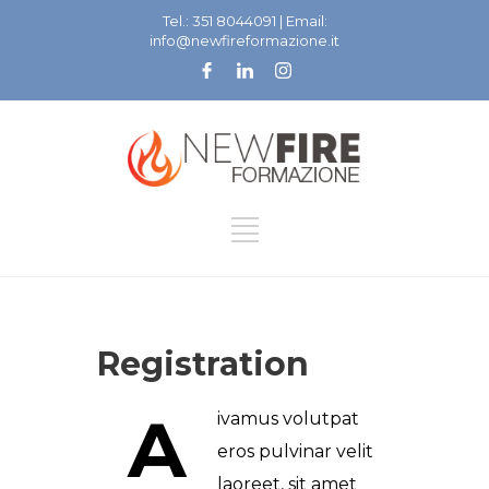
Tel.: 351 8044091 | Email:
info@newfireformazione.it
Registration
A
ivamus volutpat
eros pulvinar velit
laoreet, sit amet