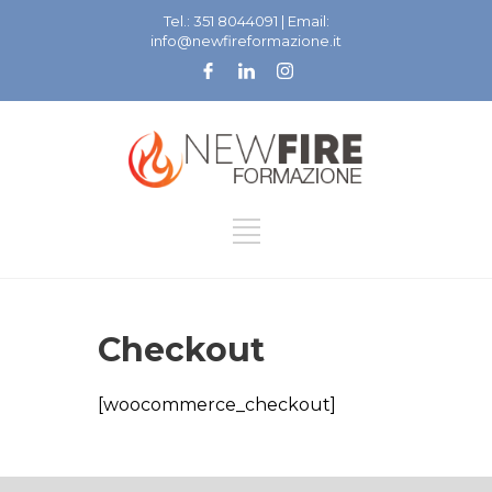
Tel.: 351 8044091 | Email:
info@newfireformazione.it
Checkout
[woocommerce_checkout]